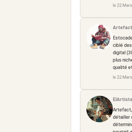
le 22 Mar
Artefact
EstocadeL
ciblé des
digital (
plus nic
qualité e
le 22 Mar
ElArtista
Artefact,
détailler
détermine
pourrait 