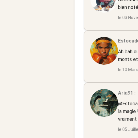
bien noté
le 03 Nov
Estocad
Ah bah ou
monts et 
le 10 Mar
Aria91 :
@Estocade
la magie 
vraiment 
le 05 Juil