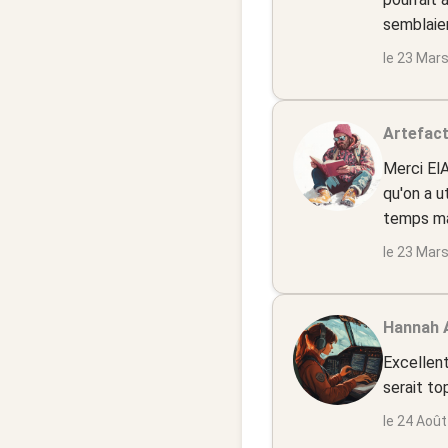
semblaien
le 23 Mar
Artefact
Merci ElA
qu'on a u
temps mai
le 23 Mar
Hannah A
Excellent
serait to
le 24 Aoû