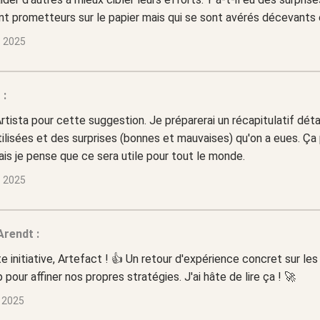
t prometteurs sur le papier mais qui se sont avérés décevants 
s 2025
 :
rtista pour cette suggestion. Je préparerai un récapitulatif dét
tilisées et des surprises (bonnes et mauvaises) qu'on a eues. Ça
s je pense que ce sera utile pour tout le monde.
s 2025
rendt :
e initiative, Artefact ! 👍 Un retour d'expérience concret sur les
p pour affiner nos propres stratégies. J'ai hâte de lire ça ! 🚀
t 2025