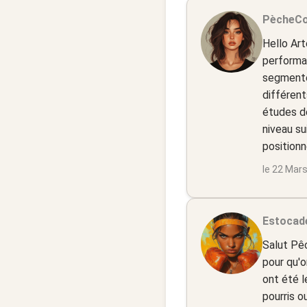
PècheC
Hello Art
performan
segmenter
différent
études de
niveau su
positionn
le 22 Mar
Estocad
Salut Pê
pour qu'o
ont été l
pourris o