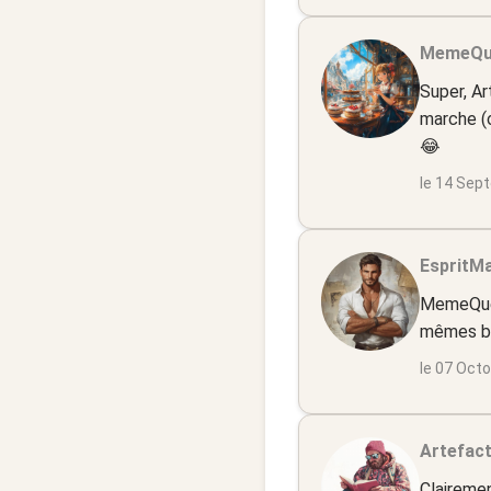
MemeQue
Super, Ar
marche (o
😂
le 14 Sep
EspritMa
MemeQueen
mêmes bo
le 07 Oct
Artefact
Clairemen