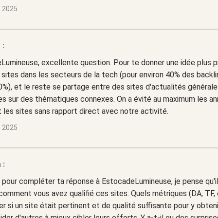
s 2025
 :
umineuse, excellente question. Pour te donner une idée plus pr
 sites dans les secteurs de la tech (pour environ 40% des backli
30%), et le reste se partage entre des sites d'actualités général
hes sur des thématiques connexes. On a évité au maximum les an
t les sites sans rapport direct avec notre activité.
s 2025
 :
 pour compléter ta réponse à EstocadeLumineuse, je pense qu'il
 comment vous avez qualifié ces sites. Quels métriques (DA, TF, 
r si un site était pertinent et de qualité suffisante pour y obten
aider d'autres à mieux cibler leurs efforts. Y a-t-il eu des surprise