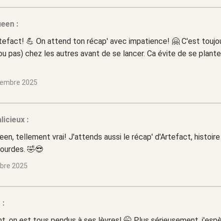
en :
tefact! 💪 On attend ton récap' avec impatience! 🤗 C'est toujou
u pas) chez les autres avant de se lancer. Ca évite de se plan
tembre 2025
licieux :
, tellement vrai! J'attends aussi le récap' d'Artefact, histoire 
urdes. 🤣😎
obre 2025
 :
t, on est tous pendus à ses lèvres! 🤭 Plus sérieusement, j'esp