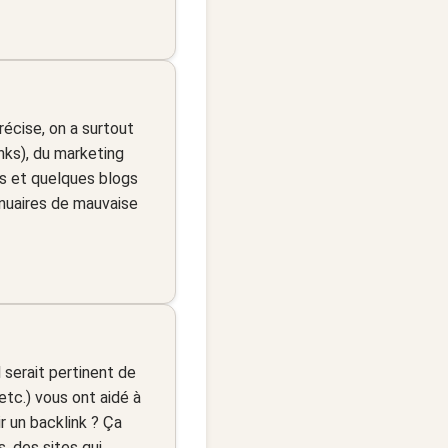
écise, on a surtout
nks), du marketing
es et quelques blogs
nuaires de mauvaise
 serait pertinent de
etc.) vous ont aidé à
ir un backlink ? Ça
s, des sites qui