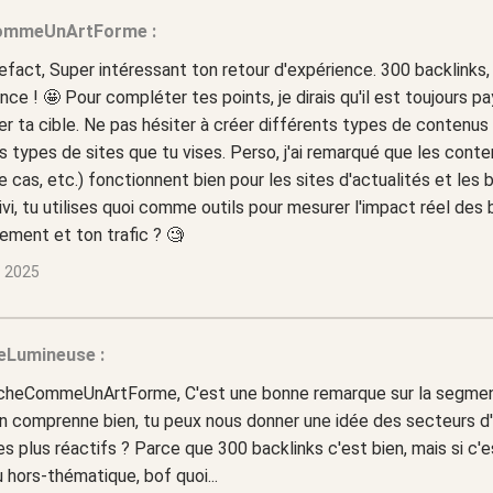
ommeUnArtForme :
efact, Super intéressant ton retour d'expérience. 300 backlinks,
ce ! 🤩 Pour compléter tes points, je dirais qu'il est toujours p
 ta cible. Ne pas hésiter à créer différents types de contenus
s types de sites que tu vises. Perso, j'ai remarqué que les conte
 cas, etc.) fonctionnent bien pour les sites d'actualités et les b
ivi, tu utilises quoi comme outils pour mesurer l'impact réel des 
ement et ton trafic ? 🧐
s 2025
eLumineuse :
cheCommeUnArtForme, C'est une bonne remarque sur la segment
n comprenne bien, tu peux nous donner une idée des secteurs d'a
es plus réactifs ? Parce que 300 backlinks c'est bien, mais si c'
u hors-thématique, bof quoi...