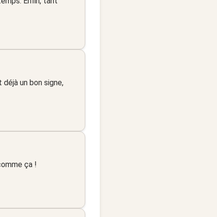
temps. Enfin, tant
st déjà un bon signe,
 comme ça !