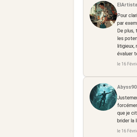
ElArtista
Pour clari
par exem
De plus, 
les poten
litigieux
évaluer t
le 16 Févr
Abyss90 
Justement
forcément
que je ci
brider la
le 16 Févr