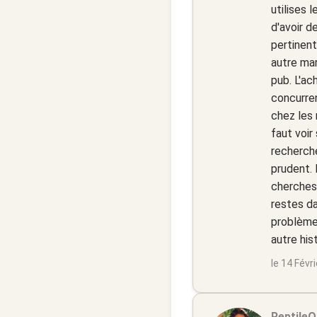
utilises 
d'avoir d
pertinent
autre mar
pub. L'ac
concurren
chez les 
faut voir 
recherche
prudent. 
cherches 
restes da
problèmes
autre hist
le 14 Févr
ReptileQ