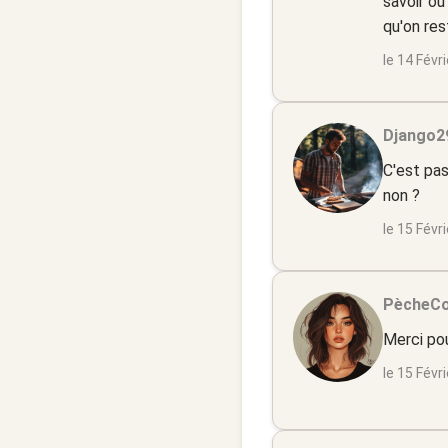
savoir où
qu'on res
le 14 Févr
Django29
C'est pas
non ?
le 15 Févr
PècheC
Merci pou
le 15 Févr