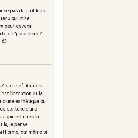
 pose pas de problème,
ntenu qui imite
 ça peut devenir
sorte de "parasitisme"
! 😉
e" est clef. Au-delà
st l'intention et la
r d'une esthétique du
le de contenu d'une
 copierait un autre
 là, je pense
rtForme, car même si