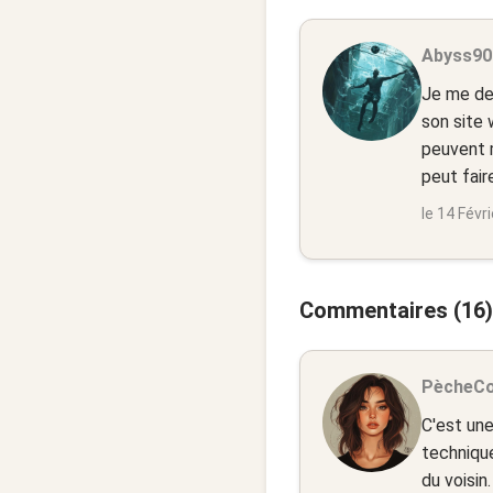
Abyss90 
Je me dem
son site 
peuvent m
peut fair
le 14 Févr
Commentaires (16)
PècheC
C'est une
technique
du voisin