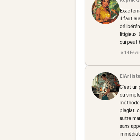
Exacteme
il faut a
délibérém
litigieux
qui peut 
le 14 Févr
ElArtista
C'est un 
du simple
méthode 
plagiat, 
autre mar
sans appo
immédiat