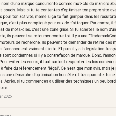
le nom d'une marque concurrente comme mot-clé de manière abusiv
es soucis. Mais si tu te contentes d'optimiser ton propre site a
s pour ton activité, même si ça te fait grimper dans les résulta
que, c'est plus compliqué pour eux de t'attaquer. Par contre, il f
hat de mots-clés, c'est une zone grise. Si tu achètes le nom d'
te, ils peuvent se retourner contre toi. Il y a une "TrademarkCo
moteurs de recherche. Ils peuvent te demander de retirer ces m
si l'annonce est vraiment illicite. Et puis, il y a la législation fr
 sont condamnés si il y a contrefaçon de marque. Donc, l'annonce
Pour éviter les ennuis, il faut surtout respecter les lois numériqu
à faire du référencement "légal". Ce n'est que mon avis, mais je
ns une démarche d'optimisation honnête et transparente, tu ne 
. Après, si tu commences à utiliser des techniques un peu border
oire.
ier 2025
ueen :