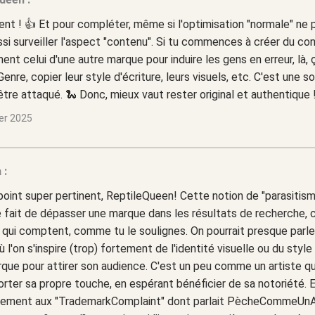
nt ! 👍 Et pour compléter, même si l'optimisation "normale" ne
ussi surveiller l'aspect "contenu". Si tu commences à créer du co
ent celui d'une autre marque pour induire les gens en erreur, là,
. Genre, copier leur style d'écriture, leurs visuels, etc. C'est une 
être attaqué. 🐍 Donc, mieux vaut rester original et authentique 
ier 2025
 :
point super pertinent, ReptileQueen! Cette notion de "parasitism
 fait de dépasser une marque dans les résultats de recherche, c'e
qui comptent, comme tu le soulignes. On pourrait presque parle
où l'on s'inspire (trop) fortement de l'identité visuelle ou du sty
que pour attirer son audience. C'est un peu comme un artiste qui
rter sa propre touche, en espérant bénéficier de sa notoriété. Et
ement aux "TrademarkComplaint" dont parlait PècheCommeUnA