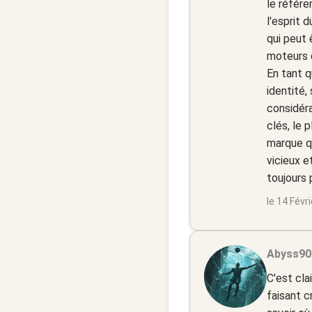
le référe
l'esprit 
qui peut 
moteurs d
En tant q
identité,
considéra
clés, le 
marque qu
vicieux e
toujours 
le 14 Févr
Abyss90 
C'est cla
faisant c