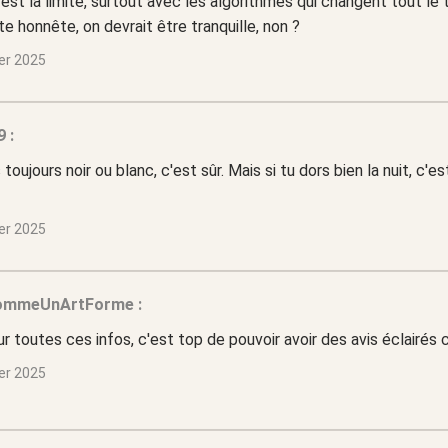
 est la limite, surtout avec les algorithmes qui changent tout le 
te honnête, on devrait être tranquille, non ?
ier 2025
 :
 toujours noir ou blanc, c'est sûr. Mais si tu dors bien la nuit, c'e
ier 2025
ommeUnArtForme :
r toutes ces infos, c'est top de pouvoir avoir des avis éclairés
ier 2025