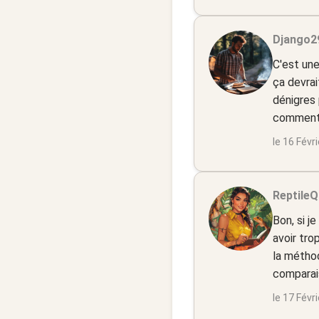
Django29
C'est un
ça devrai
dénigres 
comment 
le 16 Févr
ReptileQ
Bon, si j
avoir tro
la méthod
comparais
le 17 Févr