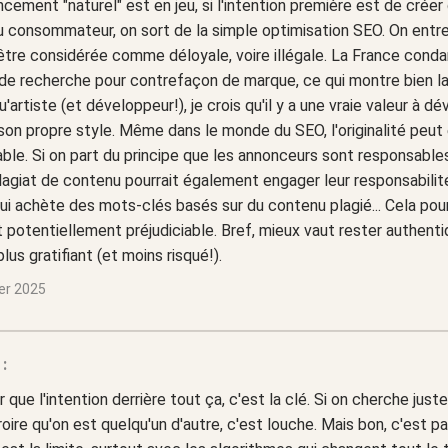
ncement "naturel" est en jeu, si l'intention première est de créer
du consommateur, on sort de la simple optimisation SEO. On entr
être considérée comme déloyale, voire illégale. La France condam
e recherche pour contrefaçon de marque, ce qui montre bien la s
u'artiste (et développeur!), je crois qu'il y a une vraie valeur à d
 son propre style. Même dans le monde du SEO, l'originalité peut
ble. Si on part du principe que les annonceurs sont responsable
plagiat de contenu pourrait également engager leur responsabilit
i achète des mots-clés basés sur du contenu plagié... Cela pour
t potentiellement préjudiciable. Bref, mieux vaut rester authenti
plus gratifiant (et moins risqué!).
ier 2025
:
ir que l'intention derrière tout ça, c'est la clé. Si on cherche just
roire qu'on est quelqu'un d'autre, c'est louche. Mais bon, c'est pa