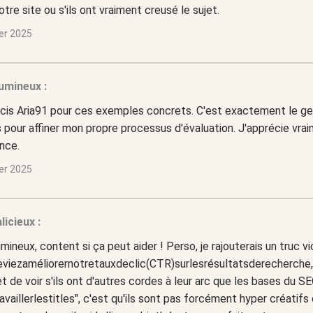
otre site ou s'ils ont vraiment creusé le sujet.
ier 2025
umineux :
cis Aria91 pour ces exemples concrets. C'est exactement le gen
 pour affiner mon propre processus d'évaluation. J'apprécie vra
nce.
ier 2025
licieux :
ineux, content si ça peut aider ! Perso, je rajouterais un truc vi
eviezaméliorernotretauxdeclic(CTR)surlesrésultatsderecherche,
 de voir s'ils ont d'autres cordes à leur arc que les bases du S
availlerlestitles", c'est qu'ils sont pas forcément hyper créati