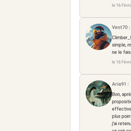
le 16 Févr
Vent70 :
Climber_D
simple, m
ne le fai
le 16 Févr
Aria91 :
Bon, après
propositi
effective
plus poin
j'ai rete
va voir c