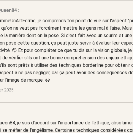
ueen84 :
meUnArtForme, je comprends ton point de vue sur l'aspect "piè
i qu'on ne veut pas forcément mettre les gens mal à l'aise. Mais
 la manière dont on la pose. Si c'est fait avec un sourire et une 
on pose cette question, ça peut juste servir à évaluer leur capac
tivité. 😉 Et pour compléter ce que tu dis sur la vision globale, je
 de vérifier s'ils ont une bonne compréhension des enjeux éthiq
'ils sont prêts à utiliser des techniques borderline pour obtenir 
aspect à ne pas négliger, car ça peut avoir des conséquences d
ur l'image de marque. 😬
ier 2025
en84, je suis d'accord sur l'importance de l'éthique, absolument
i se méfier de l'angélisme. Certaines techniques considérées c