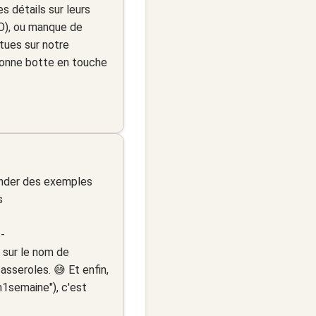
es détails sur leurs
O), ou manque de
ntues sur notre
rsonne botte en touche
mander des exemples
s
-
e sur le nom de
asseroles. 😅 Et enfin,
n1semaine"), c'est