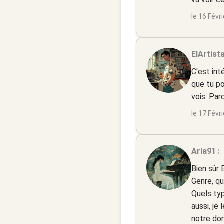
le 16 Févr
ElArtista
C'est int
que tu po
vois. Par
le 17 Févr
Aria91 :
Bien sûr 
Genre, qu
Quels typ
aussi, j
notre dom