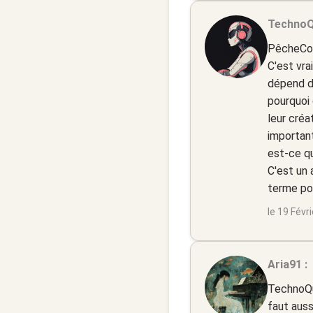
TechnoQ
PêcheCom
C'est vra
dépend de
pourquoi 
leur créa
important
est-ce qu
C'est un 
terme po
le 19 Févr
Aria91 :
TechnoQue
faut auss