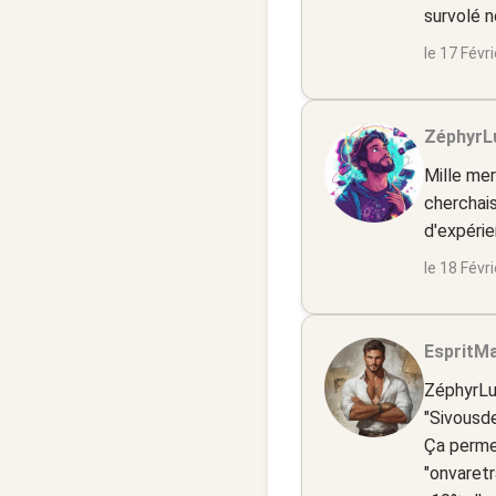
survolé n
le 17 Févr
ZéphyrL
Mille mer
cherchais
d'expérie
le 18 Févr
EspritMa
ZéphyrLum
"Sivousd
Ça permet
"onvaretr