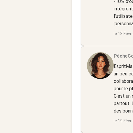
-10% d'ou
intègrent
l'utilisa
'personna
le 18 Févr
PècheC
EspritMal
un peu co
collabora
pour le p
C'est un
partout. 
des bonn
le 19 Févr