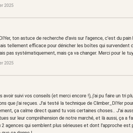
ier 2025
IYer, ton astuce de recherche d'avis sur l'agence, c'est du pain
ais tellement efficace pour dénicher les boîtes qui survendent d
sais pas systématiquement, mais ça va changer. Merci pour le tuy
ier 2025
 avoir suivi vos conseils (et merci encore !), j'ai pu faire un tri p
ons que j'ai reçues. J'ai testé la technique de Climber_DIYer pour 
ment, ça calme direct quand tu vois certaines choses... J'ai au
tues sur leur compréhension de notre marché, et là aussi, ça a fai
nu 2 agences qui semblent plus sérieuses et dont l'approche est 
e que ça donne !