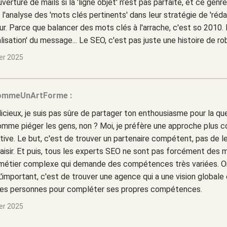
verture de mails si la 'ligne objet' n'est pas parfaite, et ce gen
 l'analyse des 'mots clés pertinents' dans leur stratégie de 'réda
teur. Parce que balancer des mots clés à l'arrache, c'est so 2010. F
lisation' du message... Le SEO, c'est pas juste une histoire de rob
ier 2025
ommeUnArtForme :
icieux, je suis pas sûre de partager ton enthousiasme pour la que
mme piéger les gens, non ? Moi, je préfère une approche plus c
tive. Le but, c'est de trouver un partenaire compétent, pas de le
laisir. Et puis, tous les experts SEO ne sont pas forcément des 
 métier complexe qui demande des compétences très variées. On
L'important, c'est de trouver une agence qui a une vision globale 
es personnes pour compléter ses propres compétences.
ier 2025