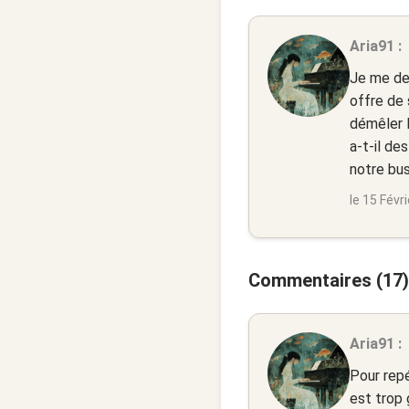
Aria91 :
Je me de
offre de 
démêler l
a-t-il de
notre bus
le 15 Févr
Commentaires (17)
Aria91 :
Pour repé
est trop 