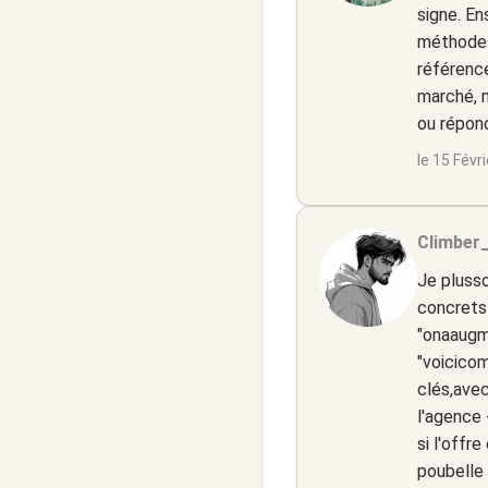
signe. En
méthodes
référence
marché, n
ou répond
le 15 Févr
Climber_
Je plusso
concrets 
"onaaugm
"voicico
clés,avec
l'agence 
si l'offr
poubelle d