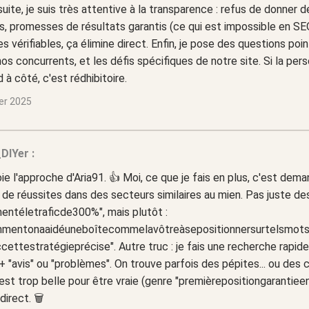
suite, je suis très attentive à la transparence : refus de donner d
, promesses de résultats garantis (ce qui est impossible en SE
s vérifiables, ça élimine direct. Enfin, je pose des questions poi
os concurrents, et les défis spécifiques de notre site. Si la pe
 à côté, c'est rédhibitoire.
ier 2025
DIYer :
ie l'approche d'Aria91. 👍 Moi, ce que je fais en plus, c'est de
de réussites dans des secteurs similaires au mien. Pas juste de
entéletraficde300%", mais plutôt :
mmentonaaidéuneboîtecommelavôtreàsepositionnersurtelsmots
cettestratégieprécise". Autre truc : je fais une recherche rapid
+ "avis" ou "problèmes". On trouve parfois des pépites... ou des c
e est trop belle pour être vraie (genre "premièrepositiongarantiee
irect. 🗑️